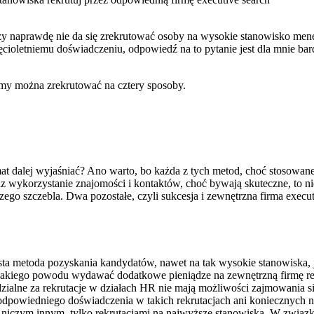
y naprawdę nie da się zrekrutować osoby na wysokie stanowisko menedż
cioletniemu doświadczeniu, odpowiedź na to pytanie jest dla mnie bar
irmy można zrekrutować na cztery sposoby.
temat dalej wyjaśniać? Ano warto, bo każda z tych metod, choć stosowa
 wykorzystanie znajomości i kontaktów, choć bywają skuteczne, to nie
ego szczebla. Dwa pozostałe, czyli sukcesja i zewnętrzna firma execu
a metoda pozyskania kandydatów, nawet na tak wysokie stanowiska, jak
 jakiego powodu wydawać dodatkowe pieniądze na zewnętrzną firmę rek
ialne za rekrutacje w działach HR nie mają możliwości zajmowania s
odpowiedniego doświadczenia w takich rekrutacjach ani koniecznych nar
się niczym innym, tylko rekrutacjami na najwyższe stanowiska. W zwią