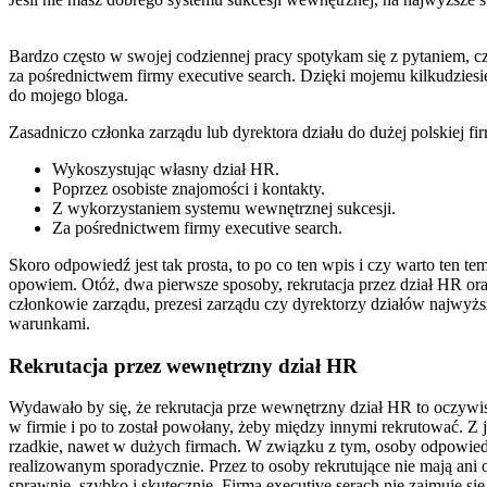
Bardzo często w swojej codziennej pracy spotykam się z pytaniem, cz
za pośrednictwem firmy executive search. Dzięki mojemu kilkudziesię
do mojego bloga.
Zasadniczo członka zarządu lub dyrektora działu do dużej polskiej f
Wykoszystując własny dział HR.
Poprzez osobiste znajomości i kontakty.
Z wykorzystaniem systemu wewnętrznej sukcesji.
Za pośrednictwem firmy executive search.
Skoro odpowiedź jest tak prosta, to po co ten wpis i czy warto ten 
opowiem. Otóż, dwa pierwsze sposoby, rekrutacja przez dział HR oraz
członkowie zarządu, prezesi zarządu czy dyrektorzy działów najwyższ
warunkami.
Rekrutacja przez wewnętrzny dział HR
Wydawało by się, że rekrutacja prze wewnętrzny dział HR to oczywist
w firmie i po to został powołany, żeby między innymi rekrutować. Z
rzadkie, nawet w dużych firmach. W związku z tym, osoby odpowiedz
realizowanym sporadycznie. Przez to osoby rekrutujące nie mają ani 
sprawnie, szybko i skutecznie. Firma executive serach nie zajmuje 