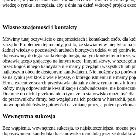
wiedzę o rynku i narzędzia, aby z dnia na dzień wdrożyć projekt exec
Własne znajomości i kontakty
Mówimy tutaj oczywiście o znajomościach i kontaktach osób, dla który
zarządu. Problemem tej metody, jest to, że stawiamy w niej tylko na
żadnej wiedzy o pozostałych arabach biorących udział w tej gonitwie
dopasowany do tego konkretnego biegu, na tym konkretnym torze, w 
obstawiającego grającego na innym torze. Innymi słowy, w szczególno
przez kogoś innego kandydata nie mamy przeglądu wszystkich lub pra
najlepszym obecnie dostępnym kandydatem. Nie możemy go porównać 
że na rynku jest ktoś o wiele lepszy, o którego istnieniu nie mamy 
Firma executive search przedstawia aktualny obraz rynku oraz inform
którzy mają odpowiednie kwalifikacje i doświadczenie, nie konieczn
Dotarcie do nich i przekonanie o tym, że to stanowisko może być d
do pracowników firmy, bez względu na ich poziom w hierarchii, po
prawdopodobieństwie gotowości na zmianę pracy, a potem przekonania
Wewnętrzna sukcesja
Bez wątpienia, wewnętrzna sukcesja, to najskuteczniejsza, można p
dopasowaniem kandydata do stanowiska mam tutaj jeszcze dodatkowy 