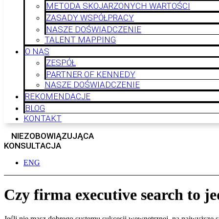
METODA SKOJARZONYCH WARTOŚCI
ZASADY WSPÓŁPRACY
NASZE DOŚWIADCZENIE
TALENT MAPPING
O NAS
ZESPÓŁ
PARTNER OF KENNEDY
NASZE DOŚWIADCZENIE
REKOMENDACJE
BLOG
KONTAKT
NIEZOBOWIĄZUJĄCA
KONSULTACJA
ENG
Czy firma executive search to j
Jeśli nie masz dobrego systemu sukcesji wewnętrznej, na najwyższe s