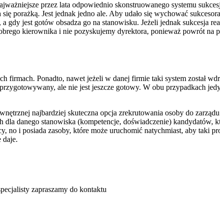
o najważniejsze przez lata odpowiednio skonstruowanego systemu sukces
 się porażką. Jest jednak jedno ale. Aby udało się wychować sukcesor
a gdy jest gotów obsadza go na stanowisku. Jeżeli jednak sukcesja rea
brego kierownika i nie pozyskujemy dyrektora, ponieważ powrót na p
h firmach. Ponadto, nawet jeżeli w danej firmie taki system został wdr
st przygotowywany, ale nie jest jeszcze gotowy. W obu przypadkach j
ętrznej najbardziej skuteczna opcja zrekrutowania osoby do zarządu l
ch dla danego stanowiska (kompetencje, doświadczenie) kandydatów, k
, no i posiada zasoby, które może uruchomić natychmiast, aby taki pr
 daje.
specjalisty zapraszamy do kontaktu