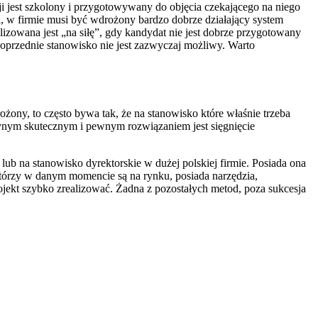
ji jest szkolony i przygotowywany do objęcia czekającego na niego
a, w firmie musi być wdrożony bardzo dobrze działający system
lizowana jest „na siłę”, gdy kandydat nie jest dobrze przygotowany
oprzednie stanowisko nie jest zazwyczaj możliwy. Warto
ożony, to często bywa tak, że na stanowisko które właśnie trzeba
edynym skutecznym i pewnym rozwiązaniem jest sięgnięcie
ub na stanowisko dyrektorskie w dużej polskiej firmie. Posiada ona
tórzy w danym momencie są na rynku, posiada narzędzia,
ojekt szybko zrealizować. Żadna z pozostałych metod, poza sukcesja