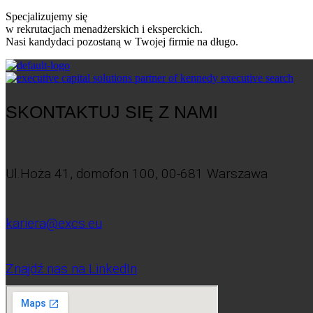
Specjalizujemy się
w rekrutacjach menadżerskich i eksperckich.
Nasi kandydaci pozostaną w Twojej firmie na długo.
SKONTAKTUJ SIĘ Z NAMI
Ul.Hoża 41, domofon 100, 00-681 Warszawa
kariera@excs.eu
Znajdź nas na LinkedIn