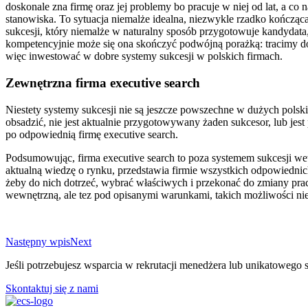
doskonale zna firmę oraz jej problemy bo pracuje w niej od lat, a c
stanowiska. To sytuacja niemalże idealna, niezwykle rzadko kończąca
sukcesji, który niemalże w naturalny sposób przygotowuje kandydata, 
kompetencyjnie może się ona skończyć podwójną porażką: tracimy do
więc inwestować w dobre systemy sukcesji w polskich firmach.
Zewnętrzna firma executive search
Niestety systemy sukcesji nie są jeszcze powszechne w dużych polskic
obsadzić, nie jest aktualnie przygotowywany żaden sukcesor, lub je
po odpowiednią firmę executive search.
Podsumowując, firma executive search to poza systemem sukcesji wewn
aktualną wiedzę o rynku, przedstawia firmie wszystkich odpowiedni
żeby do nich dotrzeć, wybrać właściwych i przekonać do zmiany pracy
wewnętrzną, ale tez pod opisanymi warunkami, takich możliwości nie
Następny wpis
Next
Jeśli potrzebujesz wsparcia w rekrutacji menedżera lub unikatowego 
Skontaktuj się z nami