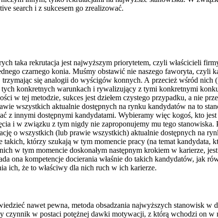
tive search i z sukcesem go zrealizować.
ch taka rekrutacja jest najwyższym priorytetem, czyli właścicieli fir
 jednego czarnego konia. Muśmy obstawić nie naszego faworyta, czyli 
, trzymając się analogii do wyścigów konnych. A przecież wśród nich (
tych konkretnych warunkach i rywalizujący z tymi konkretnymi konkure
ści w tej metodzie, sukces jest dziełem czystego przypadku, a nie pr
wie wszystkich aktualnie dostępnych na rynku kandydatów na to stano
z innymi dostępnymi kandydatami. Wybieramy więc kogoś, kto jest do
pojęcia i w związku z tym nigdy nie zaproponujemy mu tego stanowiska.
ację o wszystkich (lub prawie wszystkich) aktualnie dostępnych na ry
ie takich, którzy szukają w tym momencie pracy (na temat kandydata, 
la nich w tym momencie doskonałym następnym krokiem w karierze, jes
siada ona kompetencje docierania właśnie do takich kandydatów, jak 
 ich, że to właściwy dla nich ruch w ich karierze.
owiedzieć nawet pewna, metoda obsadzania najwyższych stanowisk w d
czynnik w postaci potężnej dawki motywacji, z którą wchodzi on w n