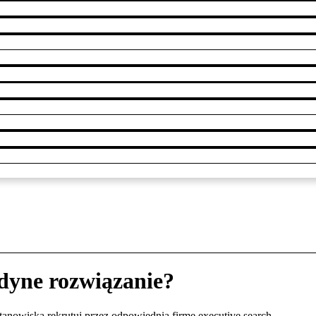
edyne rozwiązanie?
tanowiska rekrutuj przez odpowiednią firmę executive search