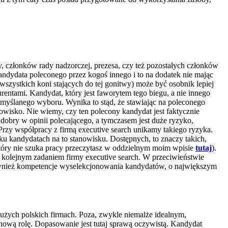
my, członków rady nadzorczej, prezesa, czy też pozostałych członków
kandydata poleconego przez kogoś innego i to na dodatek nie mając
wszystkich koni stających do tej gonitwy) może być osobnik lepiej
ntami. Kandydat, który jest faworytem tego biegu, a nie innego
zemyślanego wyboru. Wynika to stąd, że stawiając na poleconego
wisko. Nie wiemy, czy ten polecony kandydat jest faktycznie
bry w opinii polecającego, a tymczasem jest duże ryzyko,
 Przy współpracy z firmą executive search unikamy takiego ryzyka.
nku kandydatach na to stanowisku. Dostępnych, to znaczy takich,
który nie szuka pracy przeczytasz w oddzielnym moim wpisie
tutaj
).
t kolejnym zadaniem firmy executive search. W przeciwieństwie
również kompetencje wyselekcjonowania kandydatów, o największym
użych polskich firmach. Poza, zwykle niemalże idealnym,
ową rolę. Dopasowanie jest tutaj sprawą oczywistą. Kandydat