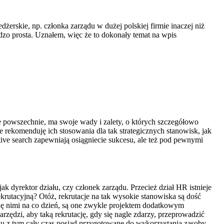
erskie, np. członka zarządu w dużej polskiej firmie inaczej niż
dzo prosta. Uznałem, więc że to dokonały temat na wpis
ne powszechnie, ma swoje wady i zalety, o których szczegółowo
 rekomenduję ich stosowania dla tak strategicznych stanowisk, jak
tive search zapewniają osiągniecie sukcesu, ale też pod pewnymi
 dyrektor działu, czy członek zarządu. Przecież dział HR istnieje
rutacyjną? Otóż, rekrutacje na tak wysokie stanowiska są dość
ię nimi na co dzień, są one zwykle projektem dodatkowym
zędzi, aby taką rekrutację, gdy się nagle zdarzy, przeprowadzić
zku z tym cały czas posiad przygotowane do wykorzystania zasoby,